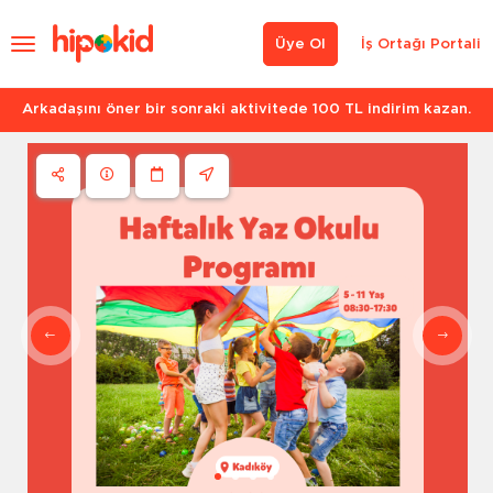
Üye Ol
İş Ortağı Portali
Arkadaşını öner bir sonraki aktivitede 100 TL indirim kazan.