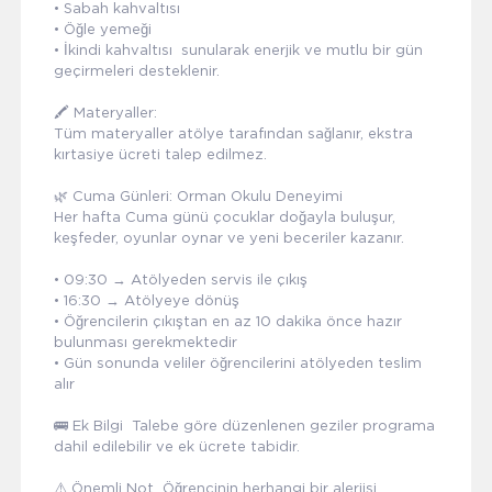
• Sabah kahvaltısı
• Öğle yemeği
• İkindi kahvaltısı sunularak enerjik ve mutlu bir gün
geçirmeleri desteklenir.
🖍️ Materyaller:
Tüm materyaller atölye tarafından sağlanır, ekstra
kırtasiye ücreti talep edilmez.
🌿 Cuma Günleri: Orman Okulu Deneyimi
Her hafta Cuma günü çocuklar doğayla buluşur,
keşfeder, oyunlar oynar ve yeni beceriler kazanır.
• 09:30 → Atölyeden servis ile çıkış
• 16:30 → Atölyeye dönüş
• Öğrencilerin çıkıştan en az 10 dakika önce hazır
bulunması gerekmektedir
• Gün sonunda veliler öğrencilerini atölyeden teslim
alır
🚌 Ek Bilgi Talebe göre düzenlenen geziler programa
dahil edilebilir ve ek ücrete tabidir.
⚠️ Önemli Not Öğrencinin herhangi bir alerjisi