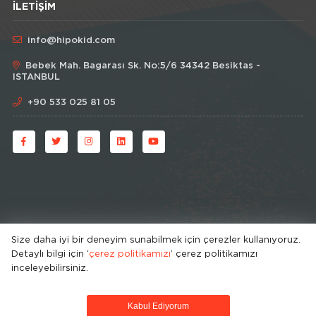
İLETIŞIM
info@hipokid.com
Bebek Mah. Bagarası Sk. No:5/6 34342 Besiktas -
ISTANBUL
+90 533 025 81 05
Size daha iyi bir deneyim sunabilmek için çerezler kullanıyoruz.
Detaylı bilgi için ‘
çerez politikamızı
’ çerez politikamızı
© HipoKid 2026 . All rights reserved.
inceleyebilirsiniz.
Developed by
Kabul Ediyorum