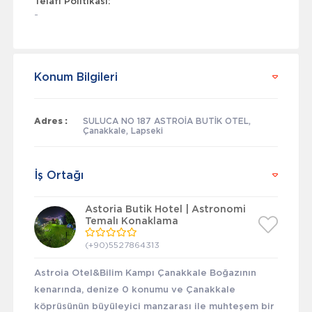
Telafi Politikası:
-
Konum Bilgileri
Adres :
SULUCA NO 187 ASTROİA BUTİK OTEL,
Çanakkale, Lapseki
İş Ortağı
Astoria Butik Hotel | Astronomi
Temalı Konaklama
(+90)5527864313
Astroia Otel&Bilim Kampı Çanakkale Boğazının
kenarında, denize 0 konumu ve Çanakkale
köprüsünün büyüleyici manzarası ile muhteşem bir