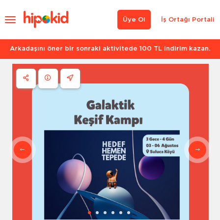
Üye Ol
İş Ortağı Portali
Arkadaşını öner bir sonraki aktivitede 100 TL indirim kazan.