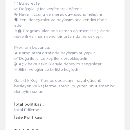
🤍 Bu süreçte:
🌿 Doğayla iç içe keşfederek öğrenir
💫 Hayal gücünü ve merak duygusunu geliştirir
🗣️ Yeni deneyimler ve paylaşımlarla kendini ifade
eder
👩‍🏫 Program, alanında uzman eğitmenler eşliğinde,
güvenli ve ilham verici bir ortamda gerçekleşir.
Program boyunca:
🔥 Kamp ateşi etrafında paylaşımlar yapılır
🌿 Doğa ile iç içe keşifler gerçekleştirilir
🎬 Açık hava etkinlikleriyle deneyim zenginleşir
✨ Bilim ve eğlence birlikte keşfedilir
Galaktik Keşif Kampı, çocukların hayal gücünü
besleyen ve keşfetme isteğini büyüten unutulmaz bir
deneyim sunar.
İptal politikası:
İptal Edilemez
İade Politikası:
-