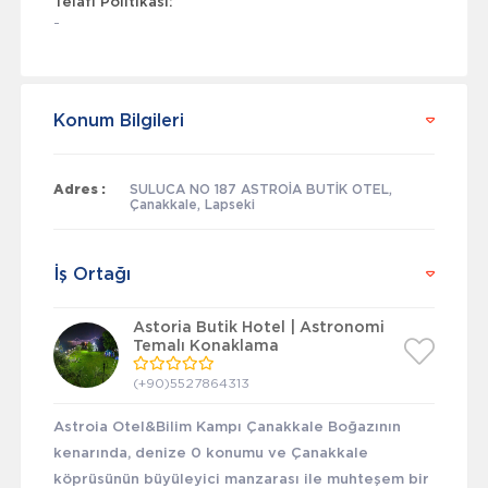
Telafi Politikası:
-
Konum Bilgileri
Adres :
SULUCA NO 187 ASTROİA BUTİK OTEL,
Çanakkale, Lapseki
İş Ortağı
Astoria Butik Hotel | Astronomi
Temalı Konaklama
(+90)5527864313
Astroia Otel&Bilim Kampı Çanakkale Boğazının
kenarında, denize 0 konumu ve Çanakkale
köprüsünün büyüleyici manzarası ile muhteşem bir