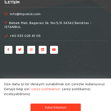
İLETIŞIM
info@hipokid.com
Bebek Mah. Bagarası Sk. No:5/6 34342 Besiktas -
ISTANBUL
+90 533 025 81 05
Size daha iyi bir deneyim sunabilmek için çerezler kullanıyoruz.
Detaylı bilgi için ‘
çerez politikamızı
’ çerez politikamızı
© HipoKid 2026 . All rights reserved.
inceleyebilirsiniz.
Developed by
Kabul Ediyorum