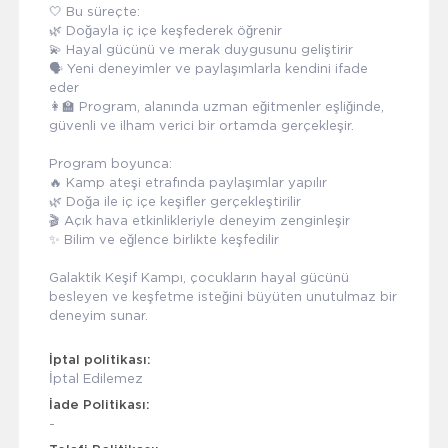
🤍 Bu süreçte:
🌿 Doğayla iç içe keşfederek öğrenir
💫 Hayal gücünü ve merak duygusunu geliştirir
🗣️ Yeni deneyimler ve paylaşımlarla kendini ifade
eder
👩‍🏫 Program, alanında uzman eğitmenler eşliğinde,
güvenli ve ilham verici bir ortamda gerçekleşir.
Program boyunca:
🔥 Kamp ateşi etrafında paylaşımlar yapılır
🌿 Doğa ile iç içe keşifler gerçekleştirilir
🎬 Açık hava etkinlikleriyle deneyim zenginleşir
✨ Bilim ve eğlence birlikte keşfedilir
Galaktik Keşif Kampı, çocukların hayal gücünü
besleyen ve keşfetme isteğini büyüten unutulmaz bir
deneyim sunar.
İptal politikası:
İptal Edilemez
İade Politikası:
-