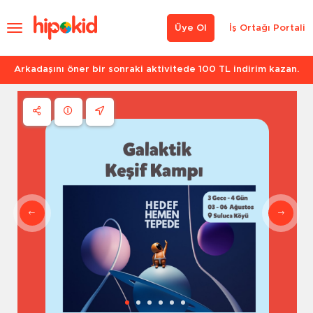
Üye Ol
İş Ortağı Portali
Arkadaşını öner bir sonraki aktivitede 100 TL indirim kazan.