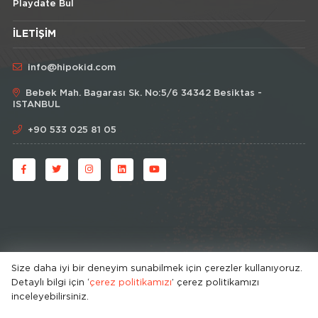
Playdate Bul
İLETIŞIM
info@hipokid.com
Bebek Mah. Bagarası Sk. No:5/6 34342 Besiktas -
ISTANBUL
+90 533 025 81 05
Size daha iyi bir deneyim sunabilmek için çerezler kullanıyoruz.
Detaylı bilgi için ‘
çerez politikamızı
’ çerez politikamızı
© HipoKid 2026 . All rights reserved.
inceleyebilirsiniz.
Developed by