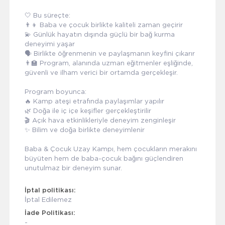
🤍 Bu süreçte:
👨‍👦 Baba ve çocuk birlikte kaliteli zaman geçirir
💫 Günlük hayatın dışında güçlü bir bağ kurma
deneyimi yaşar
🗣️ Birlikte öğrenmenin ve paylaşmanın keyfini çıkarır
👨‍🏫 Program, alanında uzman eğitmenler eşliğinde,
güvenli ve ilham verici bir ortamda gerçekleşir.
Program boyunca:
🔥 Kamp ateşi etrafında paylaşımlar yapılır
🌿 Doğa ile iç içe keşifler gerçekleştirilir
🎬 Açık hava etkinlikleriyle deneyim zenginleşir
✨ Bilim ve doğa birlikte deneyimlenir
Baba & Çocuk Uzay Kampı, hem çocukların merakını
büyüten hem de baba-çocuk bağını güçlendiren
unutulmaz bir deneyim sunar.
İptal politikası:
İptal Edilemez
İade Politikası:
-