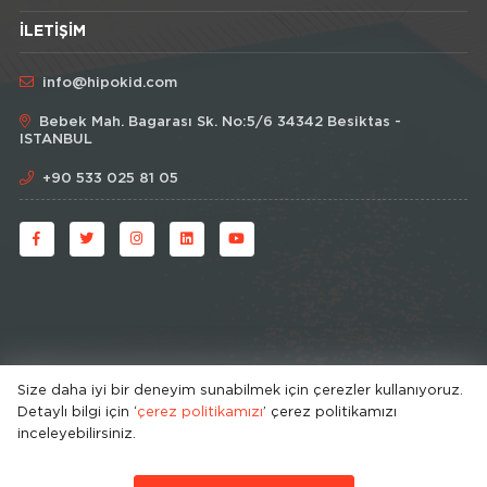
İLETIŞIM
info@hipokid.com
Bebek Mah. Bagarası Sk. No:5/6 34342 Besiktas -
ISTANBUL
+90 533 025 81 05
Size daha iyi bir deneyim sunabilmek için çerezler kullanıyoruz.
Detaylı bilgi için ‘
çerez politikamızı
’ çerez politikamızı
© HipoKid 2026 . All rights reserved.
inceleyebilirsiniz.
Developed by