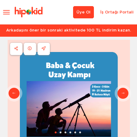
Üye Ol
İş Ortağı Portali
Arkadaşını öner bir sonraki aktivitede 100 TL indirim kazan.