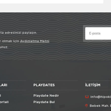
a adresinizi paylaşın.
r olmak için
Aydınlatma Metni
unuz.
LARI
PLAYDATES
İLETIŞIM
l
Playdate Nedir
info@hipok
ortali
Playdate Bul
Bebek Mah. 