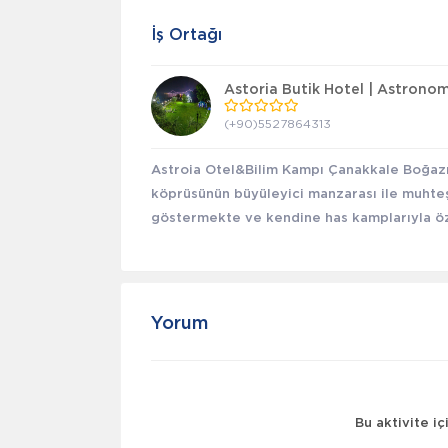
İş Ortağı
Astoria Butik Hotel | Astrono
(+90)5527864313
Astroia Otel&Bilim Kampı Çanakkale Boğaz
köprüsünün büyüleyici manzarası ile muhteşe
göstermekte ve kendine has kamplarıyla özel
Yorum
Bu aktivite i