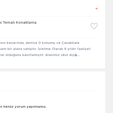
mi Temalı Konaklama
ının kenarında, denize 0 konumu ve Çanakkale
m bir alana sahiptir. İşletme Olarak 9 yıldır faaliyet
 olduğunu kanıtlamıştır. Alanımız okul dış�...
çin henüz yorum yapılmamış.