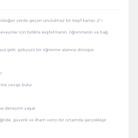
 olduğun yerde geçen unutulmaz bir keşif kampı 🌌✨
beveynler için birlikte keşfetmenin, öğrenmenin ve bağ
aya gelir, gökyüzü bir öğrenme alanına dönüşür.
er
rine cevap bulur
rma deneyimi yaşar
inde, güvenli ve ilham verici bir ortamda gerçekleşir.