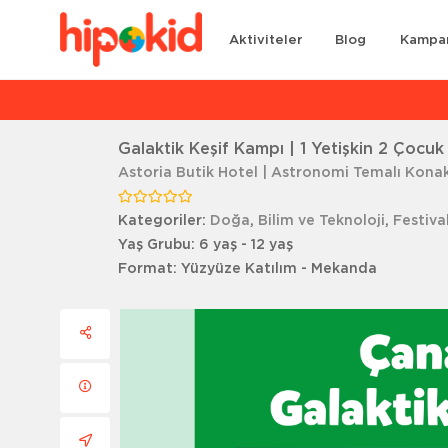
Aktiviteler
Blog
Kampa
Ar
Galaktik Keşif Kampı | 1 Yetişkin 2 Çocuk
Astoria Butik Hotel | Astronomi Temalı Kon
Kategoriler:
Doğa
,
Bilim ve Teknoloji
,
Festiva
Yaş Grubu:
6 yaş - 12 yaş
Format:
Yüzyüze Katılım - Mekanda