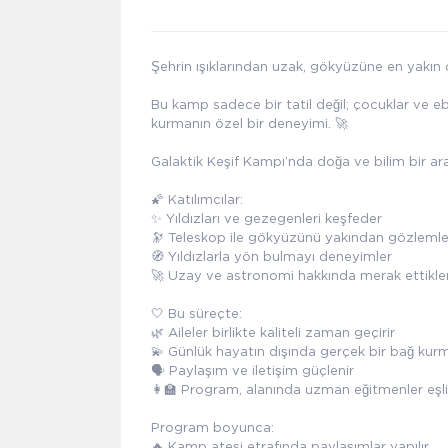
Şehrin ışıklarından uzak, gökyüzüne en yakın
Bu kamp sadece bir tatil değil; çocuklar ve e
kurmanın özel bir deneyimi. 🚀
Galaktik Keşif Kampı’nda doğa ve bilim bir ar
🌠 Katılımcılar:
✨ Yıldızları ve gezegenleri keşfeder
🔭 Teleskop ile gökyüzünü yakından gözleml
🧭 Yıldızlarla yön bulmayı deneyimler
🚀 Uzay ve astronomi hakkında merak ettikle
🤍 Bu süreçte:
🌿 Aileler birlikte kaliteli zaman geçirir
💫 Günlük hayatın dışında gerçek bir bağ ku
🗣️ Paylaşım ve iletişim güçlenir
👩‍🏫 Program, alanında uzman eğitmenler eşliğ
Program boyunca:
🔥 Kamp ateşi etrafında paylaşımlar yapılır