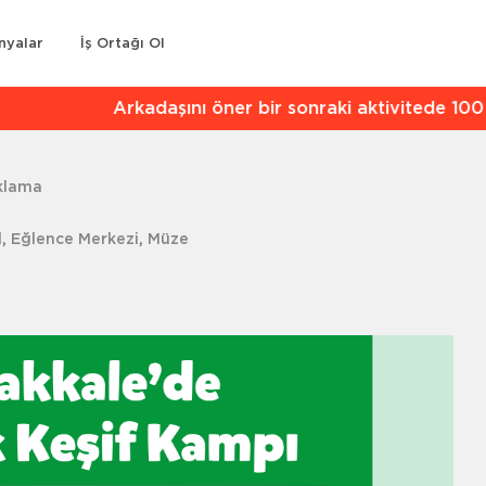
nyalar
İş Ortağı Ol
kadaşını öner bir sonraki aktivitede 100 TL indirim kaz
aklama
l
,
Eğlence Merkezi
,
Müze