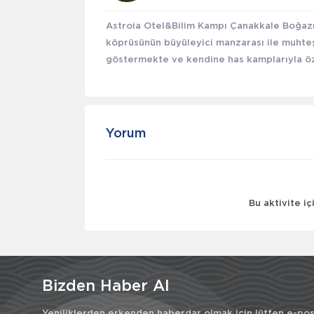
Astroia Otel&Bilim Kampı Çanakkale Boğaz
köprüsünün büyüleyici manzarası ile muhteşe
göstermekte ve kendine has kamplarıyla özel
Yorum
Bu aktivite i
Bizden Haber Al
Yeniliklerden erkenden haberdar olmak için lütfen e-post