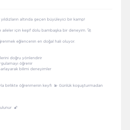
yıldızların altında geçen büyüleyici bir kamp!
 aileler için keşif dolu bambaşka bir deneyim. 🚀
ğrenmek eğlencenin en doğal hali oluyor.
lerini doğru yönlendirir
orgulamayı öğrenir
sarlayarak bilimi deneyimler
ıyla birlikte öğrenmenin keyfi 💫 Günlük koşuşturmadan
bulunur 🌠
r