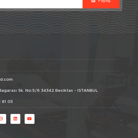
Paylaş
id.com
Bagarası Sk. No:5/6 34342 Besiktas - ISTANBUL
 81 05