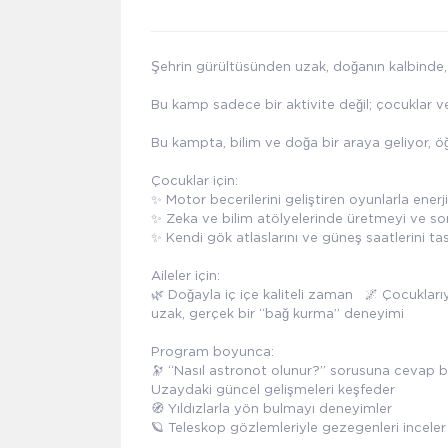
Şehrin gürültüsünden uzak, doğanın kalbinde, 
Bu kamp sadece bir aktivite değil; çocuklar ve
Bu kampta, bilim ve doğa bir araya geliyor, ö
Çocuklar için:
✨ Motor becerilerini geliştiren oyunlarla enerji
✨ Zeka ve bilim atölyelerinde üretmeyi ve s
✨ Kendi gök atlaslarını ve güneş saatlerini ta
Aileler için:
🌿 Doğayla iç içe kaliteli zaman 🌌 Çocuklar
uzak, gerçek bir “bağ kurma” deneyimi
Program boyunca:
🔭 “Nasıl astronot olunur?” sorusuna cevap 
Uzaydaki güncel gelişmeleri keşfeder
🧭 Yıldızlarla yön bulmayı deneyimler
🪐 Teleskop gözlemleriyle gezegenleri incele