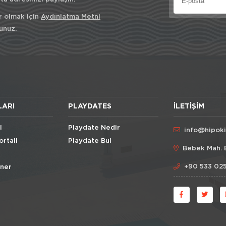
r olmak için
Aydınlatma Metni
unuz.
LARI
PLAYDATES
İLETIŞIM
l
Playdate Nedir
info@hipok
ortali
Playdate Bul
Bebek Mah. 
+90 533 025
Öner