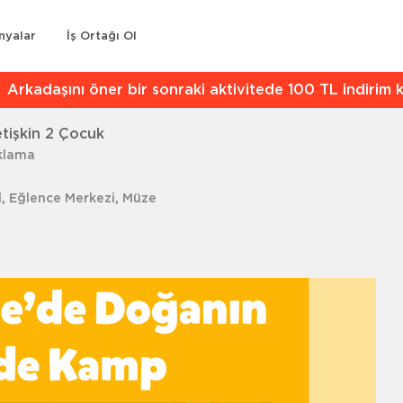
nyalar
İş Ortağı Ol
kadaşını öner bir sonraki aktivitede 100 TL indirim kaz
tişkin 2 Çocuk
aklama
l
,
Eğlence Merkezi
,
Müze