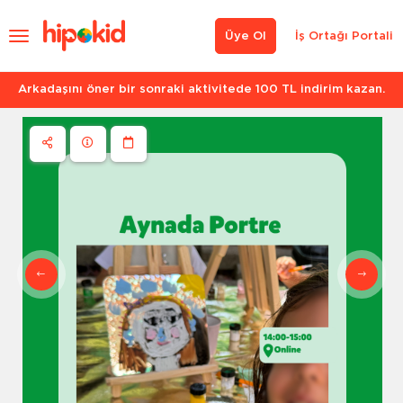
Üye Ol
İş Ortağı Portali
Arkadaşını öner bir sonraki aktivitede 100 TL indirim kazan.