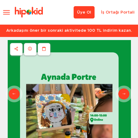
Üye Ol
İş Ortağı Portali
Arkadaşını öner bir sonraki aktivitede 100 TL indirim kazan.