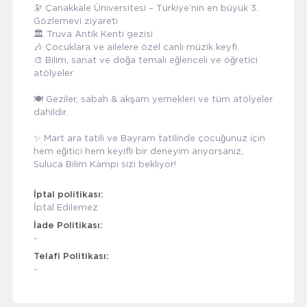
🔭 Çanakkale Üniversitesi – Türkiye’nin en büyük 3.
Gözlemevi ziyareti
🏛️ Truva Antik Kenti gezisi
🎶 Çocuklara ve ailelere özel canlı müzik keyfi
🎨 Bilim, sanat ve doğa temalı eğlenceli ve öğretici
atölyeler
🍽️ Geziler, sabah & akşam yemekleri ve tüm atölyeler
dahildir.
✨ Mart ara tatili ve Bayram tatilinde çocuğunuz için
hem eğitici hem keyifli bir deneyim arıyorsanız,
Suluca Bilim Kampı sizi bekliyor!
İptal politikası:
İptal Edilemez
İade Politikası:
-
Telafi Politikası:
-