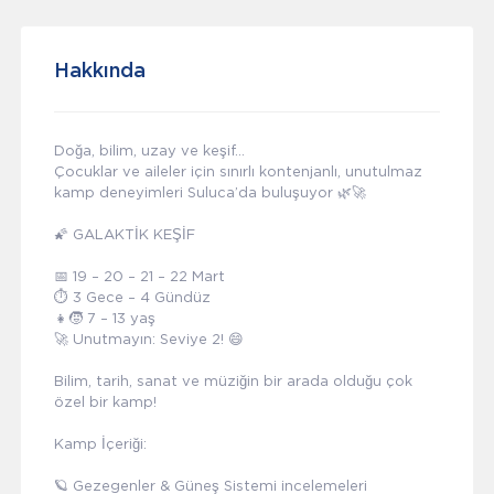
Hakkında
Doğa, bilim, uzay ve keşif…
Çocuklar ve aileler için sınırlı kontenjanlı, unutulmaz
kamp deneyimleri Suluca’da buluşuyor 🌿🚀
🌠 GALAKTİK KEŞİF
📅 19 – 20 – 21 – 22 Mart
⏱️ 3 Gece – 4 Gündüz
👧🧒 7 – 13 yaş
🚀 Unutmayın: Seviye 2! 😄
Bilim, tarih, sanat ve müziğin bir arada olduğu çok
özel bir kamp!
Kamp İçeriği:
🪐 Gezegenler & Güneş Sistemi incelemeleri