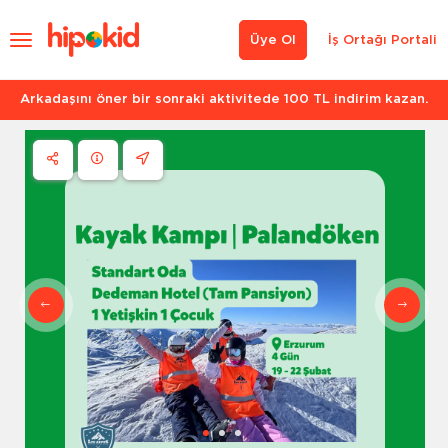
Üye Ol
İş Ortağı Portali
Arkadaşını öner bir sonraki aktivitede 100 TL indirim kazan.