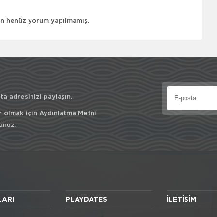
çin henüz yorum yapılmamış.
a adresinizi paylaşın.
r olmak için
Aydınlatma Metni
unuz.
LARI
PLAYDATES
İLETIŞIM