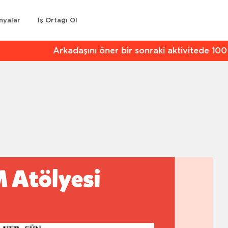
nyalar
İş Ortağı Ol
kadaşını öner bir sonraki aktivitede 100 TL indirim kaz