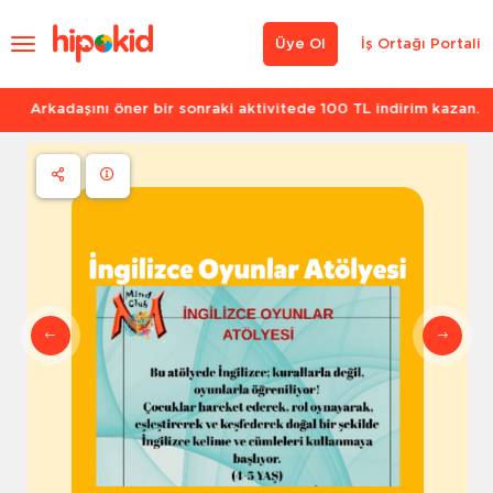
Üye Ol
İş Ortağı Portali
Arkadaşını öner bir sonraki aktivitede 100 TL indirim kazan.