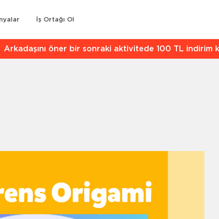
nyalar
İş Ortağı Ol
kadaşını öner bir sonraki aktivitede 100 TL indirim kaz