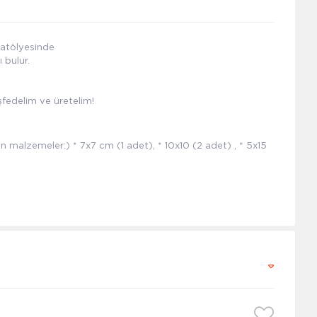
 atölyesinde
 bulur.
eşfedelim ve üretelim!
n malzemeler:) * 7x7 cm (1 adet), * 10x10 (2 adet) , * 5x15