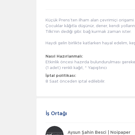
Küçük Prens’ten ilham alan çevrimiçi origami
Çocuklar kâğıtla düşünür, dener, kendi yollarını
Tilki’nin dediği gibi: bağ kurmak zaman ister.
Haydi gelin birlikte katlarken hayal edelim, k
Nasıl Hazırlanmalı:
Etkinlik öncesi hazırda bulundurulması gereke
(1 adet) renkli kağıt, * Yapıştırıcı
İptal politikası:
8 Saat önceden iptal edilebilir.
İş Ortağı
Aysun Şahin Besci | Noipaper