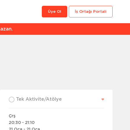
Üye Ol
İş Ortağı Portali
an.
Tek Aktivite/Atölye
Çrş
20:30 - 21:10
21 Oca - 21 Oca