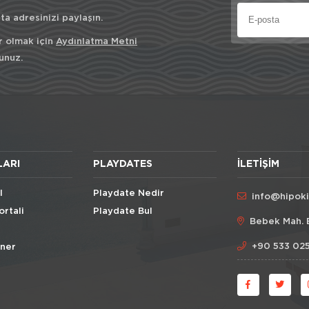
a adresinizi paylaşın.
r olmak için
Aydınlatma Metni
unuz.
LARI
PLAYDATES
İLETIŞIM
l
Playdate Nedir
info@hipok
ortali
Playdate Bul
Bebek Mah. 
+90 533 025
Öner