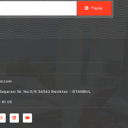
Paylaş
id.com
Bagarası Sk. No:5/6 34342 Besiktas - ISTANBUL
 81 05