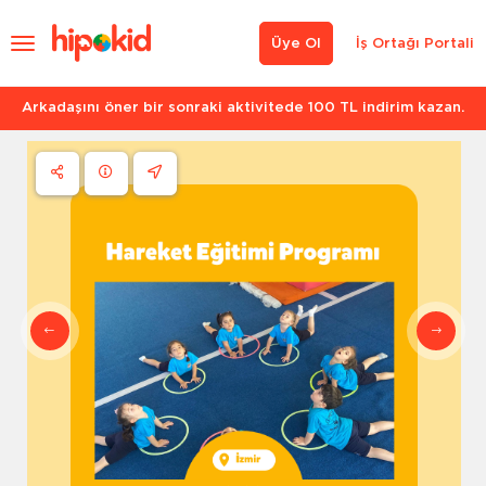
Üye Ol
İş Ortağı Portali
Arkadaşını öner bir sonraki aktivitede 100 TL indirim kazan.