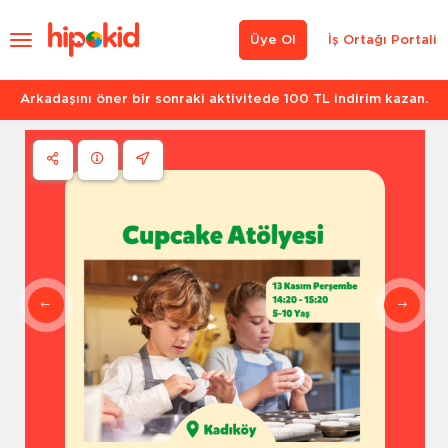
Üye Ol
İş Ortağı Portali
Arkadaşını öner bir sonraki aktivitede 100 TL indirim kazan.