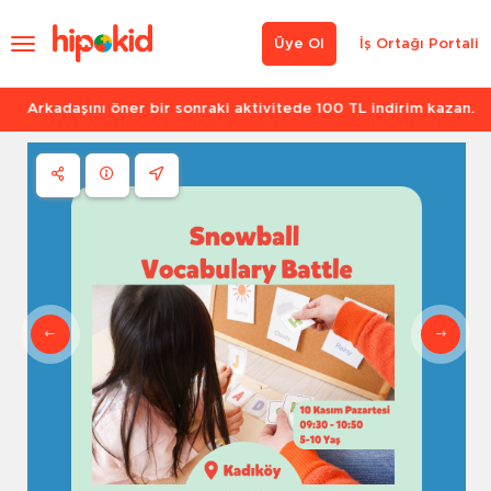
Üye Ol
İş Ortağı Portali
Arkadaşını öner bir sonraki aktivitede 100 TL indirim kazan.