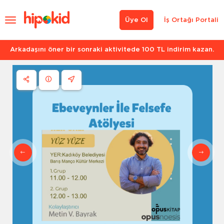
Üye Ol
İş Ortağı Portali
Arkadaşını öner bir sonraki aktivitede 100 TL indirim kazan.