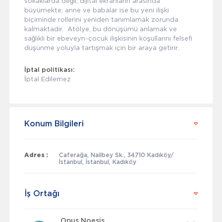
sokaklarda değil, dijital ekranların arasında
büyümekte; anne ve babalar ise bu yeni ilişki
biçiminde rollerini yeniden tanımlamak zorunda
kalmaktadır. Atölye, bu dönüşümü anlamak ve
sağlıklı bir ebeveyn-çocuk ilişkisinin koşullarını felsefi
düşünme yoluyla tartışmak için bir araya getirir.
İptal politikası:
İptal Edilemez
Konum Bilgileri
Adres :
Caferağa, Nailbey Sk., 34710 Kadıköy/
İstanbul, İstanbul, Kadıköy
İş Ortağı
Opus Noesis