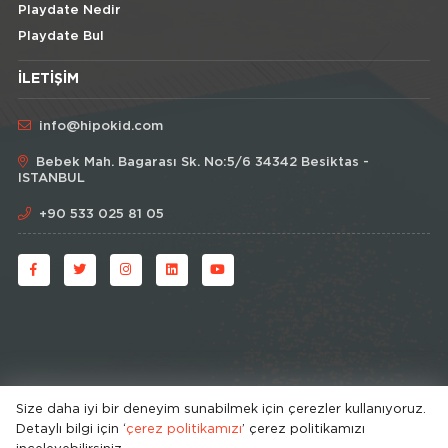
Playdate Nedir
Playdate Bul
İLETIŞIM
info@hipokid.com
Bebek Mah. Bagarası Sk. No:5/6 34342 Besiktas -
ISTANBUL
+90 533 025 81 05
Size daha iyi bir deneyim sunabilmek için çerezler kullanıyoruz.
Detaylı bilgi için ‘
çerez politikamızı
’ çerez politikamızı
© HipoKid 2026 . All rights reserved.