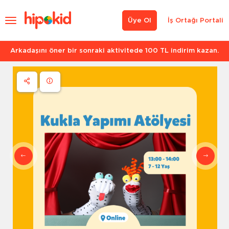
Üye Ol
İş Ortağı Portali
Arkadaşını öner bir sonraki aktivitede 100 TL indirim kazan.