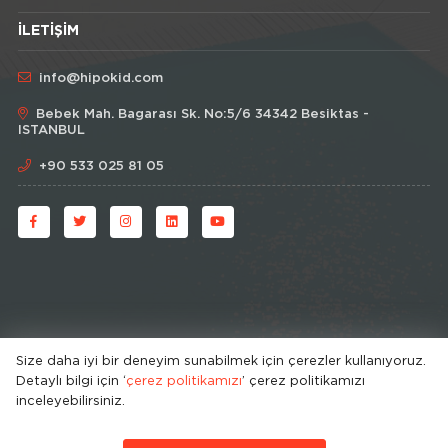
İLETIŞIM
info@hipokid.com
Bebek Mah. Bagarası Sk. No:5/6 34342 Besiktas -
ISTANBUL
+90 533 025 81 05
Size daha iyi bir deneyim sunabilmek için çerezler kullanıyoruz.
Detaylı bilgi için ‘
çerez politikamızı
’ çerez politikamızı
© HipoKid 2026 . All rights reserved.
inceleyebilirsiniz.
Developed by