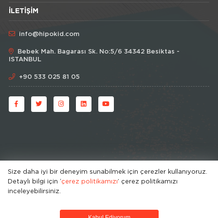
İLETIŞIM
info@hipokid.com
Bebek Mah. Bagarası Sk. No:5/6 34342 Besiktas -
ISTANBUL
+90 533 025 81 05
Size daha iyi bir deneyim sunabilmek için çerezler kullanıyoruz.
Detaylı bilgi için ‘
çerez politikamızı
’ çerez politikamızı
© HipoKid 2026 . All rights reserved.
inceleyebilirsiniz.
Developed by
Kabul Ediyorum