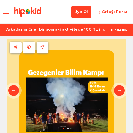
Üye Ol
İş Ortağı Portali
Arkadaşını öner bir sonraki aktivitede 100 TL indirim kazan.