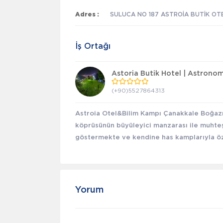
Adres :
SULUCA NO 187 ASTROİA BUTİK OTEL
İş Ortağı
Astoria Butik Hotel | Astrono
(+90)5527864313
Astroia Otel&Bilim Kampı Çanakkale Boğaz
köprüsünün büyüleyici manzarası ile muhteşe
göstermekte ve kendine has kamplarıyla özel
Yorum