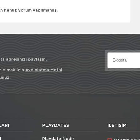
çin henüz yorum yapılmamış.
a adresinizi paylaşın.
r olmak için
Aydınlatma Metni
unuz.
LARI
PLAYDATES
İLETIŞIM
l
Playdate Nedir