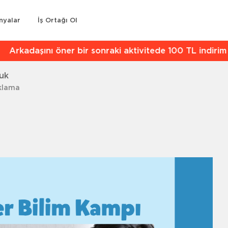
nyalar
İş Ortağı Ol
kadaşını öner bir sonraki aktivitede 100 TL indirim kaz
cuk
aklama