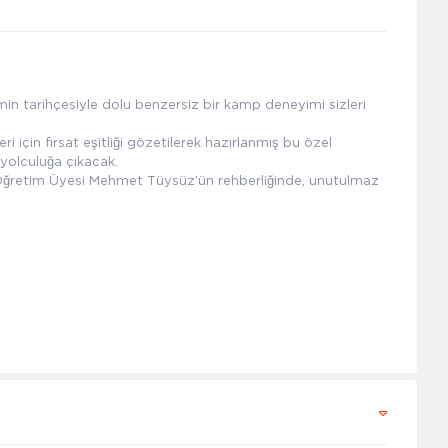
imin tarihçesiyle dolu benzersiz bir kamp deneyimi sizleri
leri için fırsat eşitliği gözetilerek hazırlanmış bu özel
r yolculuğa çıkacak.
 Öğretim Üyesi Mehmet Tüysüz’ün rehberliğinde, unutulmaz