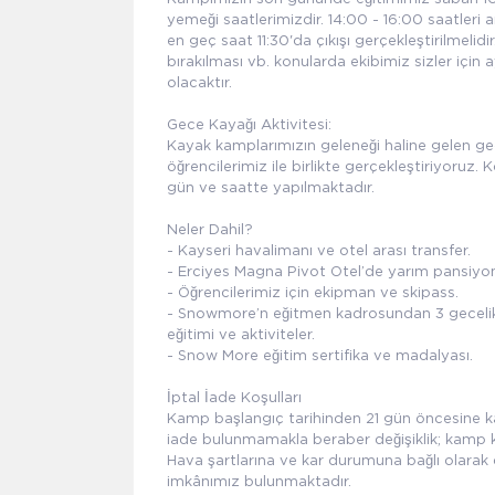
yemeği saatlerimizdir. 14:00 - 16:00 saatleri a
en geç saat 11:30'da çıkışı gerçekleştirilmelidi
bırakılması vb. konularda ekibimiz sizler için
olacaktır.
Gece Kayağı Aktivitesi:
Kayak kamplarımızın geleneği haline gelen gec
öğrencilerimiz ile birlikte gerçekleştiriyoruz.
gün ve saatte yapılmaktadır.
Neler Dahil?
- Kayseri havalimanı ve otel arası transfer.
- Erciyes Magna Pivot Otel’de yarım pansiyon
- Öğrencilerimiz için ekipman ve skipass.
- Snowmore’n eğitmen kadrosundan 3 gecelik 
eğitimi ve aktiviteler.
- Snow More eğitim sertifika ve madalyası.
İptal İade Koşulları
Kamp başlangıç tarihinden 21 gün öncesine kada
iade bulunmamakla beraber değişiklik; kamp ko
Hava şartlarına ve kar durumuna bağlı olarak d
imkânımız bulunmaktadır.