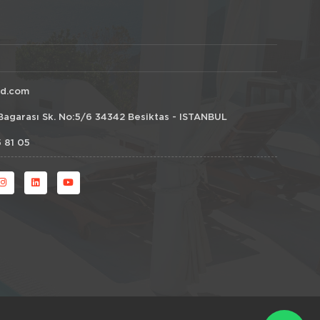
id.com
Bagarası Sk. No:5/6 34342 Besiktas - ISTANBUL
 81 05