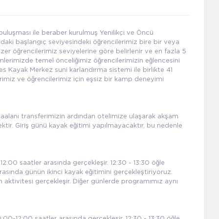
buluşması ile beraber kurulmuş Yenilikçi ve Öncü
daki başlangıç seviyesindeki öğrencilerimiz bire bir veya
 üzer öğrencilerimiz seviyelerine göre belirlenir ve en fazla 5
timlerimizde temel önceliğimiz öğrencilerimizin eğlencesini
es Kayak Merkez suni karlandırma sistemi ile birlikte 41
lerimiz ve öğrencilerimiz için eşsiz bir kamp deneyimi
aalanı transferimizin ardından otelimize ulaşarak akşam
ktir. Giriş günü kayak eğitimi yapılmayacaktır, bu nedenle
:00 saatler arasında gerçekleşir. 12:30 - 13:30 öğle
rasında günün ikinci kayak eğitimini gerçekleştiriyoruz.
 aktivitesi gerçekleşir. Diğer günlerde programımız aynı
0-12:00 saatler arasında gerçekleşir. 12:30 - 13:30 öğle