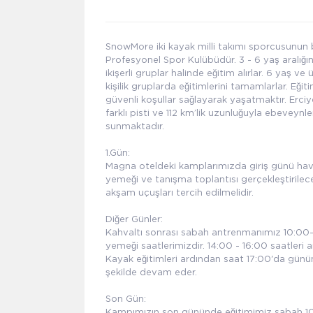
SnowMore iki kayak milli takımı sporcusunun 
Profesyonel Spor Kulübüdür. 3 - 6 yaş aralığın
ikişerli gruplar halinde eğitim alırlar. 6 yaş ve
kişilik gruplarda eğitimlerini tamamlarlar. Eği
güvenli koşullar sağlayarak yaşatmaktır. Erciy
farklı pisti ve 112 km’lik uzunluğuyla ebeveyn
sunmaktadır.
1.Gün:
Magna oteldeki kamplarımızda giriş günü hav
yemeği ve tanışma toplantısı gerçekleştirilece
akşam uçuşları tercih edilmelidir.
Diğer Günler:
Kahvaltı sonrası sabah antrenmanımız 10:00-12
yemeği saatlerimizdir. 14:00 - 16:00 saatleri a
Kayak eğitimleri ardından saat 17:00'da günün
şekilde devam eder.
Son Gün:
Kampımızın son gününde eğitimimiz sabah 10:0