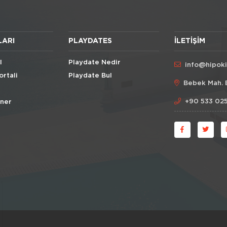
LARI
PLAYDATES
İLETIŞIM
l
Playdate Nedir
info@hipok
ortali
Playdate Bul
Bebek Mah. 
+90 533 025
Öner