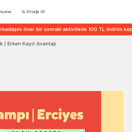
nyalar
İş Ortağı Ol
kadaşını öner bir sonraki aktivitede 100 TL indirim kaz
k | Erken Kayıt Avantajı