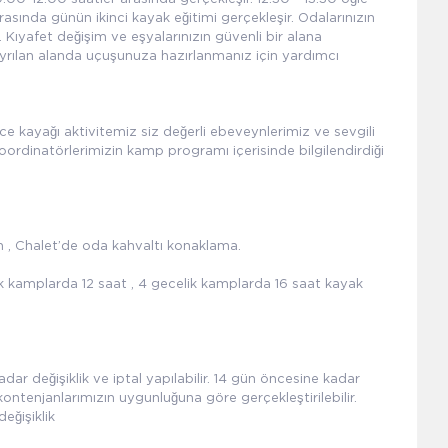
rasında günün ikinci kayak eğitimi gerçekleşir. Odalarınızın
r. Kıyafet değişim ve eşyalarınızın güvenli bir alana
 ayrılan alanda uçuşunuza hazırlanmanız için yardımcı
e kayağı aktivitemiz siz değerli ebeveynlerimiz ve sevgili
 Koordinatörlerimizin kamp programı içerisinde bilgilendirdiği
 , Chalet’de oda kahvaltı konaklama.
kamplarda 12 saat , 4 gecelik kamplarda 16 saat kayak
r değişiklik ve iptal yapılabilir. 14 gün öncesine kadar
ntenjanlarımızın uygunluğuna göre gerçekleştirilebilir.
eğişiklik