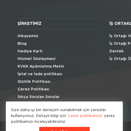
ŞIRKETIMIZ
İŞ ORTAK
Hikayemiz
İş Ortağı O
Blog
İş Ortağı P
Hediye Kartı
Destek
Hizmet Sözleşmesi
İş Ortağı 
KVKK Aydınlatma Metni
İptal ve İade politikası
Gizlilik Politikası
Çerez Politikası
Sıkça Sorulan Sorular
Size daha iyi bir deneyim sunabilmek için çerezler
kullanıyoruz. Detaylı bilgi için ‘
çerez politikamızı
’ çerez
politikamızı inceleyebilirsiniz.