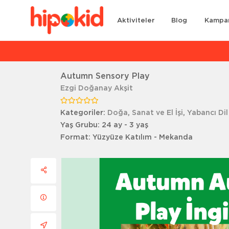
Aktiviteler
Blog
Kampa
Ar
Autumn Sensory Play
Ezgi Doğanay Akşit
Kategoriler:
Doğa
,
Sanat ve El İşi
,
Yabancı Dil
Yaş Grubu:
24 ay - 3 yaş
Format:
Yüzyüze Katılım - Mekanda