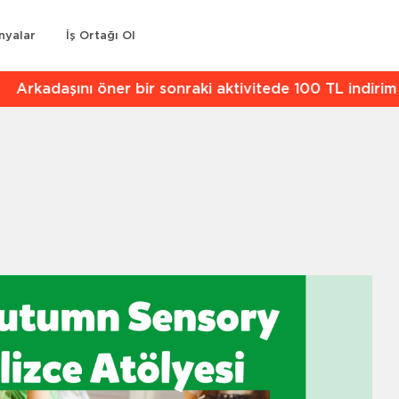
nyalar
İş Ortağı Ol
kadaşını öner bir sonraki aktivitede 100 TL indirim kaz