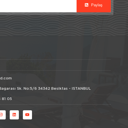
Paylaş
id.com
Bagarası Sk. No:5/6 34342 Besiktas - ISTANBUL
 81 05