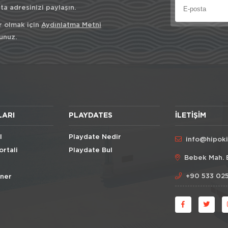
a adresinizi paylaşın.
r olmak için
Aydınlatma Metni
unuz.
LARI
PLAYDATES
İLETIŞIM
l
Playdate Nedir
info@hipok
ortali
Playdate Bul
Bebek Mah. 
+90 533 025
Öner