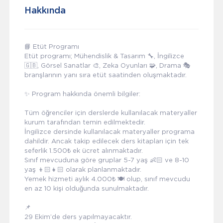
Hakkında
📘 Etüt Programı
Etüt programı; Mühendislik & Tasarım 🔧, İngilizce
🇬🇧, Görsel Sanatlar 🎨, Zeka Oyunları 🧩, Drama 🎭
branşlarının yanı sıra etüt saatinden oluşmaktadır.
✨ Program hakkında önemli bilgiler:
Tüm öğrenciler için derslerde kullanılacak materyaller
kurum tarafından temin edilmektedir.
İngilizce dersinde kullanılacak materyaller programa
dahildir. Ancak takip edilecek ders kitapları için tek
seferlik 1.500₺ ek ücret alınmaktadır.
Sınıf mevcuduna göre gruplar 5-7 yaş 👶🏻 ve 8-10
yaş 👦🏻👧🏻 olarak planlanmaktadır.
Yemek hizmeti aylık 4.000₺ 🍽️ olup, sınıf mevcudu
en az 10 kişi olduğunda sunulmaktadır.
📌
29 Ekim’de ders yapılmayacaktır.