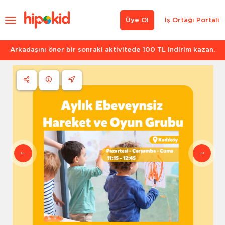
Üye Ol
İş Ortağı Portali
Arkadaşını öner bir sonraki aktivitede 100 TL indirim kazan.