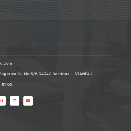
id.com
Bagarası Sk. No:5/6 34342 Besiktas - ISTANBUL
 81 05