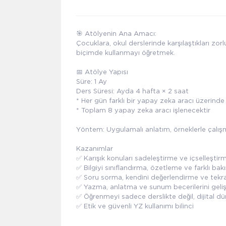
🎯 Atölyenin Ana Amacı:
Çocuklara, okul derslerinde karşılaştıkları zorl
biçimde kullanmayı öğretmek.
📅 Atölye Yapısı
Süre: 1 Ay
Ders Süresi: Ayda 4 hafta × 2 saat
* Her gün farklı bir yapay zeka aracı üzerinde 
* Toplam 8 yapay zeka aracı işlenecektir
Yöntem: Uygulamalı anlatım, örneklerle çalışma
Kazanımlar
✅ Karışık konuları sadeleştirme ve içselleştir
✅ Bilgiyi sınıflandırma, özetleme ve farklı bak
✅ Soru sorma, kendini değerlendirme ve tekra
✅ Yazma, anlatma ve sunum becerilerini geli
✅ Öğrenmeyi sadece derslikte değil, dijital 
✅ Etik ve güvenli YZ kullanımı bilinci