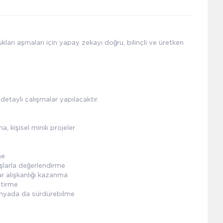
ukları aşmaları için yapay zekayı doğru, bilinçli ve üretken
detaylı çalışmalar yapılacaktır.
, kişisel minik projeler
me
ışlarla değerlendirme
r alışkanlığı kazanma
ştirme
dünyada da sürdürebilme