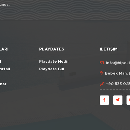
unuz.
LARI
PLAYDATES
İLETIŞIM
l
Playdate Nedir
info@hipok
ortali
Playdate Bul
Bebek Mah. 
+90 533 025
Öner