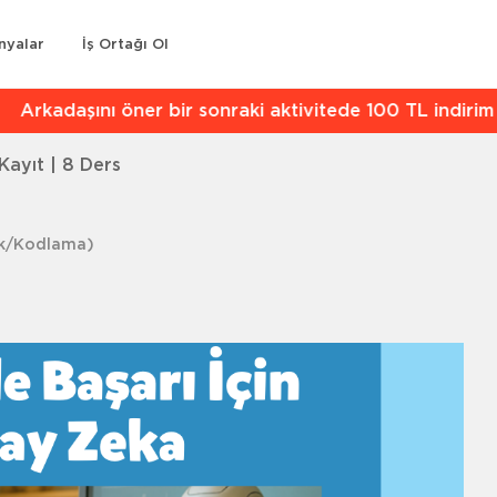
nyalar
İş Ortağı Ol
kadaşını öner bir sonraki aktivitede 100 TL indirim kaz
Kayıt | 8 Ders
k/Kodlama)