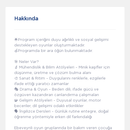
Hakkında
🌟Program içeriğini duyu ağırlıklı ve sosyal gelişimi
destekleyen oyunlar oluşturmaktadır.
🍏Programda bir ara öğün bulunmaktadır.
🎯 Neler Var?
🔬 Mühendislik & Bilim Atölyeleri – Minik kaşifler için
düşünme, üretme ve çözüm bulma alanı
🎨 Sanat & Ritim – Duygularını renklerle, ezgilerle
ifade ettiği yaratıcı zamanlar
🎭 Drama & Oyun – Beden dili, ifade gücü ve
özgüven kazandıran canlandırma çalışmaları
🧩 Gelişim Atölyeleri – Duyusal oyunlar, motor
beceriler, dil gelişimi odaklı etkinlikler
🗣️ İngilizce Dersleri – Günlük rutine entegre, doğal
öğrenme yöntemiyle erken dil farkındalığı
Ebeveynli oyun gruplarında bir bakım veren çocuğa