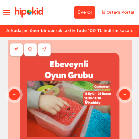
Üye Ol
İş Ortağı Portali
Arkadaşını öner bir sonraki aktivitede 100 TL indirim kazan.