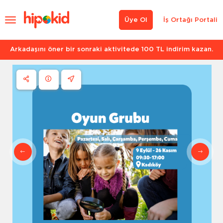
Üye Ol
İş Ortağı Portali
Arkadaşını öner bir sonraki aktivitede 100 TL indirim kazan.