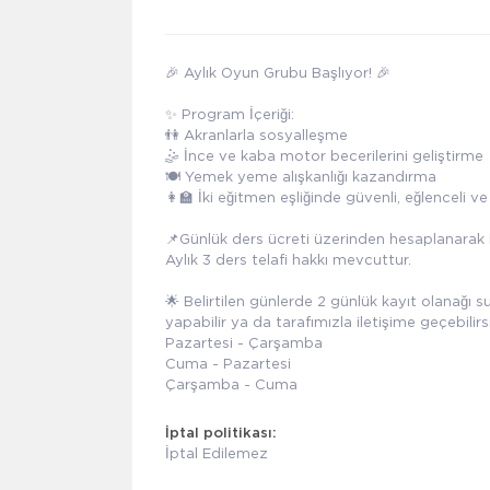
🎉 Aylık Oyun Grubu Başlıyor! 🎉
✨ Program İçeriği:
👫 Akranlarla sosyalleşme
🤹 İnce ve kaba motor becerilerini geliştirme
🍽️ Yemek yeme alışkanlığı kazandırma
👩‍🏫 İki eğitmen eşliğinde güvenli, eğlenceli v
📌Günlük ders ücreti üzerinden hesaplanarak i
Aylık 3 ders telafi hakkı mevcuttur.
🌟 Belirtilen günlerde 2 günlük kayıt olanağı s
yapabilir ya da tarafımızla iletişime geçebilirsi
Pazartesi - Çarşamba
Cuma - Pazartesi
Çarşamba - Cuma
İptal politikası:
İptal Edilemez