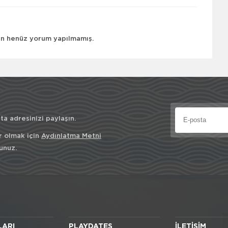
çin henüz yorum yapılmamış.
a adresinizi paylaşın.
r olmak için
Aydınlatma Metni
unuz.
LARI
PLAYDATES
İLETIŞIM