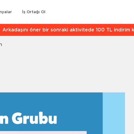
nyalar
İş Ortağı Ol
kadaşını öner bir sonraki aktivitede 100 TL indirim kaz
n