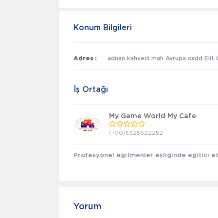
Konum Bilgileri
Adres :
adnan kahveci mah Avrupa cadd Elit Ç
İş Ortağı
My Game World My Cafe
(+90)5325622252
Profesyonel eğitmenler eşliğinde eğitici etk
Yorum