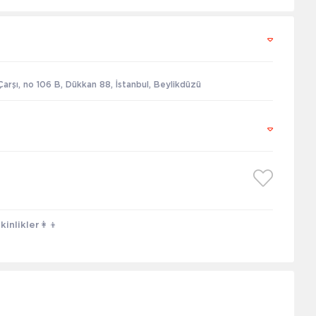
arşı, no 106 B, Dükkan 88, İstanbul, Beylikdüzü
inlikler👩‍👦