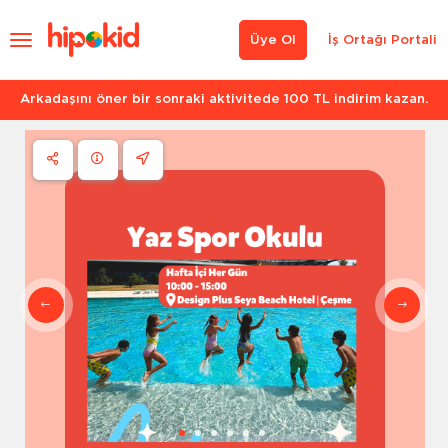
Üye Ol
İş Ortağı Portali
Arkadaşını öner bir sonraki aktivitede 100 TL indirim kazan.