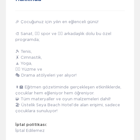
🎉 Çocuğunuz için yılın en eğlenceli günü!
🎨 Sanat, 🤸‍♂️ spor ve 👯‍♀️ arkadaşlık dolu bu özel
programda;
🎾 Tenis,
🤸 Cimnastik,
🧘 Yoga,
🏊‍♀️ Yüzme ve
🎭 Drama atölyeleri yer alıyor!
👩‍🏫 Eğitmen gözetiminde gerçekleşen etkinliklerde,
çocuklar hem eğleniyor hem öğreniyor.
🧩 Tüm materyaller ve oyun malzemeleri dahil!
🏖️ Üstelik Seya Beach Hotel’de alan erişimi, sadece
çocuklara sunuluyor!
İptal politikası:
İptal Edilemez