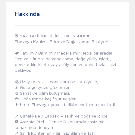
Hakkında
🌟 YAZ TATİLİNE BİLİM DOKUNSUN! 🌟
Ebeveyn Katılımlı Bilim ve Doğa Kampı Başlıyor!
🏕 Tatil mi? Bilim mi? Macera mı? Hepsi bir arada!
Denize sıfır otelde konaklama, doğa yürüyüşleri, ,
deniz etkinlikleri, uzay atölyeleri ve daha fazlası sizi
bekliyor.
🚀 Uzay meraklısı çocuklara özel atölyeler,
🔭 Gece gökyüzü gözlemleri,
🎨 Sanat ve bilim buluşması,
🏞 Doğa içinde keşif yürüyüşleri,
👨👩👧👦 Ebeveyn-çocuk birlikte unutulmaz bir tatil...
📍 Çanakkale / Lapseki – Tarih ve doğa ile iç içe,
🏨 Astroia Otel – Denize 0 konumda eşsiz bir
konaklama deneyimi
📌 Sınırlı Kontenjan – Sınırsız Bilim ve Tatil