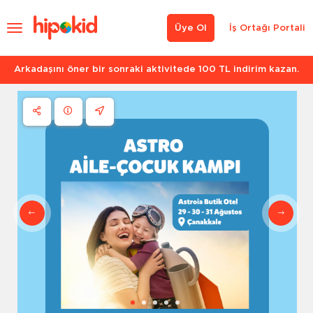
Üye Ol
İş Ortağı Portali
Arkadaşını öner bir sonraki aktivitede 100 TL indirim kazan.