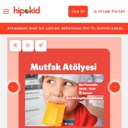
Üye Ol
İş Ortağı Portali
Arkadaşını öner bir sonraki aktivitede 100 TL indirim kazan.