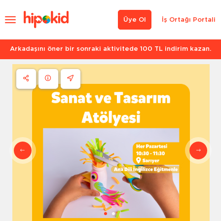
Üye Ol
İş Ortağı Portali
Arkadaşını öner bir sonraki aktivitede 100 TL indirim kazan.