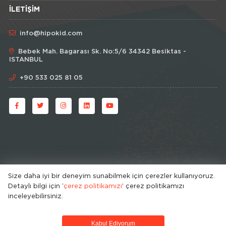
İLETIŞIM
info@hipokid.com
Bebek Mah. Bagarası Sk. No:5/6 34342 Besiktas -
ISTANBUL
+90 533 025 81 05
Size daha iyi bir deneyim sunabilmek için çerezler kullanıyoruz.
Detaylı bilgi için ‘
çerez politikamızı
’ çerez politikamızı
© HipoKid 2026 . All rights reserved.
inceleyebilirsiniz.
Developed by
Kabul Ediyorum