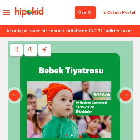
Üye Ol
İş Ortağı Portali
Arkadaşını öner bir sonraki aktivitede 100 TL indirim kazan.