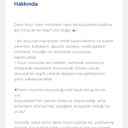
Hakkında
Derin Mavi, hem miniklerin hem de büyüklerin kalbine
ışık tutacak bir keşif yolculuğu! 🌊✨
✨Bu duyusal macerada, minik seyircilerimiz ve bakım
verenleri, kuklaların, akustik seslerin, renkli ışıkların,
ritimlerin, müziğin ve devinimin büyüsüne
kapılacaklar.
✨Oyun sonunda ise minikler, sahnede serbestçe
dolaşarak nesnelere dokunacak, hislere dayalı
duyusal bir keşfe çıkarak algılarını zenginleştirme
şansı yakalayacaklar.
🐠Derin mavinin sonsuzluğunda kaybolmuş bir sır
var...
Arayanların her zaman kolayca ulaşamadığı, ama
bulanların aslında hep yüreğiyle arayanlar olduğu bir
sır bu!
Oyunda, daha önce derin mavi sularda hiç yüzmemiş
meraklı küçük bir balığın, uzaklarda parlayan gizemli