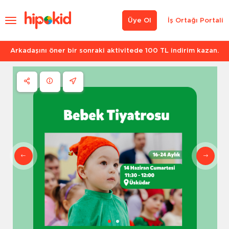
Üye Ol
İş Ortağı Portali
Arkadaşını öner bir sonraki aktivitede 100 TL indirim kazan.