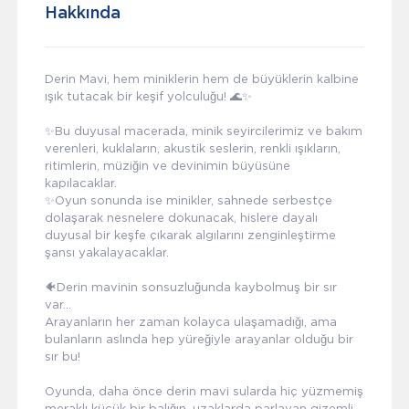
Hakkında
Derin Mavi, hem miniklerin hem de büyüklerin kalbine
ışık tutacak bir keşif yolculuğu! 🌊✨
✨Bu duyusal macerada, minik seyircilerimiz ve bakım
verenleri, kuklaların, akustik seslerin, renkli ışıkların,
ritimlerin, müziğin ve devinimin büyüsüne
kapılacaklar.
✨Oyun sonunda ise minikler, sahnede serbestçe
dolaşarak nesnelere dokunacak, hislere dayalı
duyusal bir keşfe çıkarak algılarını zenginleştirme
şansı yakalayacaklar.
🐠Derin mavinin sonsuzluğunda kaybolmuş bir sır
var...
Arayanların her zaman kolayca ulaşamadığı, ama
bulanların aslında hep yüreğiyle arayanlar olduğu bir
sır bu!
Oyunda, daha önce derin mavi sularda hiç yüzmemiş
meraklı küçük bir balığın, uzaklarda parlayan gizemli