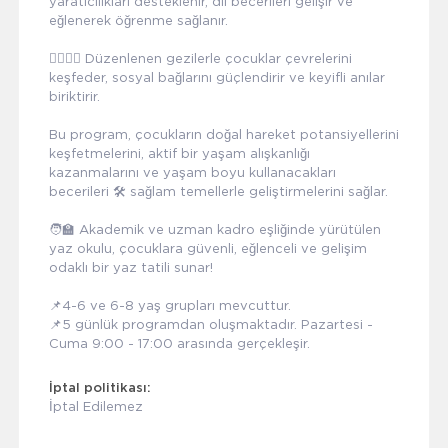
yaratıcılıkları desteklenir, dil becerileri gelişir ve
eğlenerek öğrenme sağlanır.
🚶‍♂️🚶‍♀️ Düzenlenen gezilerle çocuklar çevrelerini
keşfeder, sosyal bağlarını güçlendirir ve keyifli anılar
biriktirir.
Bu program, çocukların doğal hareket potansiyellerini
keşfetmelerini, aktif bir yaşam alışkanlığı
kazanmalarını ve yaşam boyu kullanacakları
becerileri 🛠️ sağlam temellerle geliştirmelerini sağlar.
🧑‍🏫 Akademik ve uzman kadro eşliğinde yürütülen
yaz okulu, çocuklara güvenli, eğlenceli ve gelişim
odaklı bir yaz tatili sunar!
📌4-6 ve 6-8 yaş grupları mevcuttur.
📌5 günlük programdan oluşmaktadır. Pazartesi -
Cuma 9:00 - 17:00 arasında gerçekleşir.
İptal politikası:
İptal Edilemez