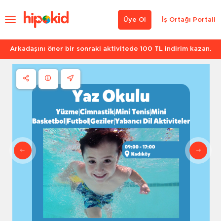
Üye Ol
İş Ortağı Portali
Arkadaşını öner bir sonraki aktivitede 100 TL indirim kazan.