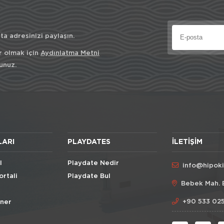
a adresinizi paylaşın.
r olmak için
Aydınlatma Metni
unuz.
LARI
PLAYDATES
İLETIŞIM
l
Playdate Nedir
info@hipok
ortali
Playdate Bul
Bebek Mah. 
+90 533 025
Öner