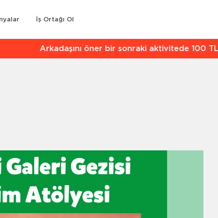
nyalar
İş Ortağı Ol
kadaşını öner bir sonraki aktivitede 100 TL indirim kaz