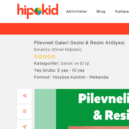
Aktiviteler
Blog
Kampa
Ar
Pilevneli Galeri Gezisi & Resim Atölyesi
Emelito (Emel Niğdeli)
Kategoriler:
Sanat ve El İşi
Yaş Grubu:
5 yaş - 10 yaş
Format:
Yüzyüze Katılım - Mekanda