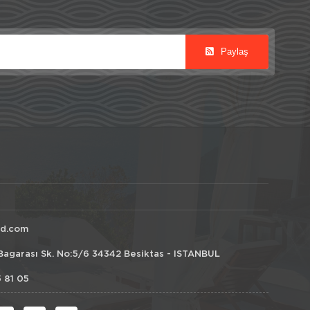
Paylaş
id.com
Bagarası Sk. No:5/6 34342 Besiktas - ISTANBUL
 81 05