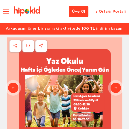
Üye Ol
İş Ortağı Portali
Arkadaşını öner bir sonraki aktivitede 100 TL indirim kazan.