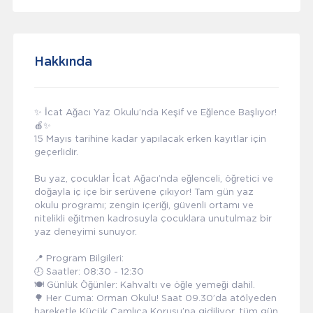
Hakkında
✨ İcat Ağacı Yaz Okulu’nda Keşif ve Eğlence Başlıyor!
🍎✨
15 Mayıs tarihine kadar yapılacak erken kayıtlar için
geçerlidir.
Bu yaz, çocuklar İcat Ağacı’nda eğlenceli, öğretici ve
doğayla iç içe bir serüvene çıkıyor! Tam gün yaz
okulu programı; zengin içeriği, güvenli ortamı ve
nitelikli eğitmen kadrosuyla çocuklara unutulmaz bir
yaz deneyimi sunuyor.
📍 Program Bilgileri:
🕗 Saatler: 08:30 - 12:30
🍽️ Günlük Öğünler: Kahvaltı ve öğle yemeği dahil.
🌳 Her Cuma: Orman Okulu! Saat 09.30’da atölyeden
hareketle Küçük Çamlıca Korusu’na gidiliyor, tüm gün