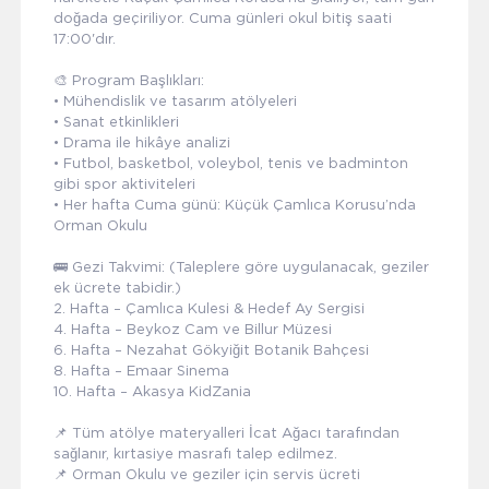
doğada geçiriliyor. Cuma günleri okul bitiş saati
17:00'dır.
🎨 Program Başlıkları:
• Mühendislik ve tasarım atölyeleri
• Sanat etkinlikleri
• Drama ile hikâye analizi
• Futbol, basketbol, voleybol, tenis ve badminton
gibi spor aktiviteleri
• Her hafta Cuma günü: Küçük Çamlıca Korusu’nda
Orman Okulu
🚌 Gezi Takvimi: (Taleplere göre uygulanacak, geziler
ek ücrete tabidir.)
2. Hafta – Çamlıca Kulesi & Hedef Ay Sergisi
4. Hafta – Beykoz Cam ve Billur Müzesi
6. Hafta – Nezahat Gökyiğit Botanik Bahçesi
8. Hafta – Emaar Sinema
10. Hafta – Akasya KidZania
📌 Tüm atölye materyalleri İcat Ağacı tarafından
sağlanır, kırtasiye masrafı talep edilmez.
📌 Orman Okulu ve geziler için servis ücreti