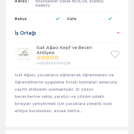
Adres :
Kireçhaneler Sokak No:6/2A, İstanbul,
Kadıköy
Bahçe
Cafe
İş Ortağı
İcat Ağacı Keşif ve Beceri
Atölyesi
(+90)5533004228
İcat Ağacı, çocukların eğlenerek öğrenmeleri ve
öğrendiklerini uygulama fırsatı bulmaları amacıyla
çeşitli atölyeler sunmaktadır. 21. yüzyıl
becerilerine sahip, yaratıcı ve çözüm odaklı
bireyler yetiştirmek için çocuklara yönelik özel
atölye kurulumları, esnek müfre...