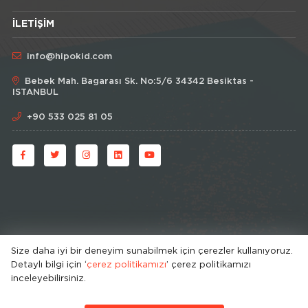
İLETIŞIM
info@hipokid.com
Bebek Mah. Bagarası Sk. No:5/6 34342 Besiktas -
ISTANBUL
+90 533 025 81 05
Size daha iyi bir deneyim sunabilmek için çerezler kullanıyoruz.
Detaylı bilgi için ‘
çerez politikamızı
’ çerez politikamızı
© HipoKid 2026 . All rights reserved.
inceleyebilirsiniz.
Developed by