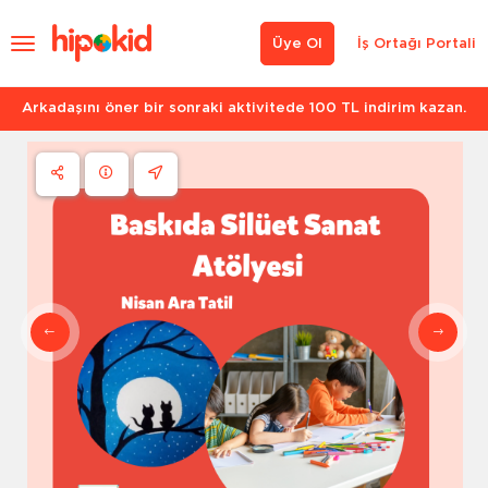
Üye Ol
İş Ortağı Portali
Arkadaşını öner bir sonraki aktivitede 100 TL indirim kazan.