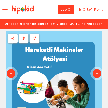
Üye Ol
İş Ortağı Portali
Arkadaşını öner bir sonraki aktivitede 100 TL indirim kazan.