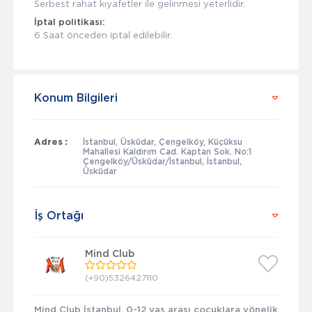
Serbest rahat kıyafetler ile gelinmesi yeterlidir.
İptal politikası:
6 Saat önceden iptal edilebilir.
Konum Bilgileri
Adres :
İstanbul, Üsküdar, Çengelköy, Küçüksu
Mahallesi Kaldırım Cad. Kaptan Sok. No:1
Çengelköy/Üsküdar/İstanbul, İstanbul,
Üsküdar
İş Ortağı
Mind Club
(+90)5326427110
Mind Club İstanbul, 0-12 yaş arası çocuklara yönelik