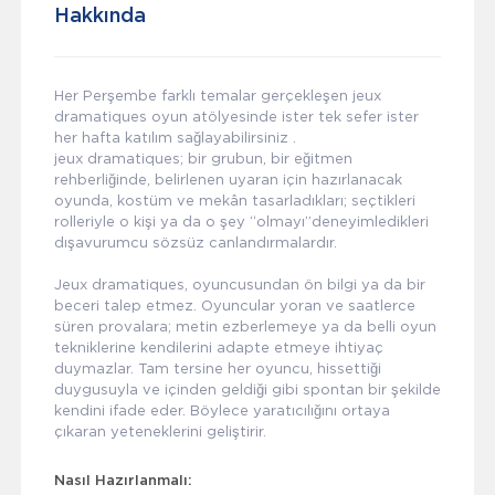
Hakkında
Her Perşembe farklı temalar gerçekleşen jeux
dramatiques oyun atölyesinde ister tek sefer ister
her hafta katılım sağlayabilirsiniz .
jeux dramatiques; bir grubun, bir eğitmen
rehberliğinde, belirlenen uyaran için hazırlanacak
oyunda, kostüm ve mekân tasarladıkları; seçtikleri
rolleriyle o kişi ya da o şey “olmayı”deneyimledikleri
dışavurumcu sözsüz canlandırmalardır.
Jeux dramatiques, oyuncusundan ön bilgi ya da bir
beceri talep etmez. Oyuncular yoran ve saatlerce
süren provalara; metin ezberlemeye ya da belli oyun
tekniklerine kendilerini adapte etmeye ihtiyaç
duymazlar. Tam tersine her oyuncu, hissettiği
duygusuyla ve içinden geldiği gibi spontan bir şekilde
kendini ifade eder. Böylece yaratıcılığını ortaya
çıkaran yeteneklerini geliştirir.
Nasıl Hazırlanmalı: