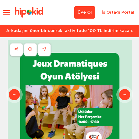
Üye Ol
İş Ortağı Portali
Arkadaşını öner bir sonraki aktivitede 100 TL indirim kazan.