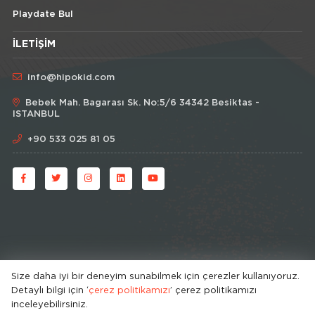
Playdate Bul
İLETIŞIM
info@hipokid.com
Bebek Mah. Bagarası Sk. No:5/6 34342 Besiktas -
ISTANBUL
+90 533 025 81 05
Size daha iyi bir deneyim sunabilmek için çerezler kullanıyoruz.
Detaylı bilgi için ‘
çerez politikamızı
’ çerez politikamızı
© HipoKid 2026 . All rights reserved.
inceleyebilirsiniz.
Developed by