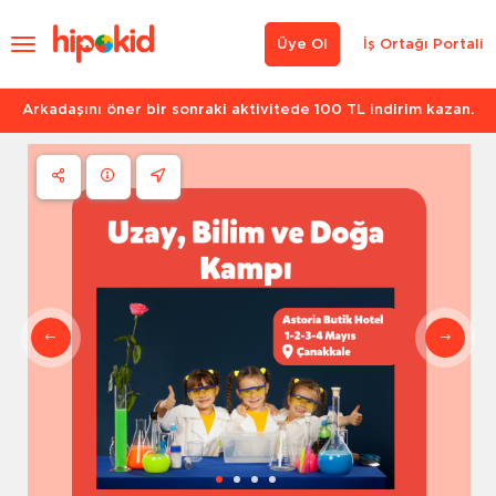
Üye Ol
İş Ortağı Portali
Arkadaşını öner bir sonraki aktivitede 100 TL indirim kazan.