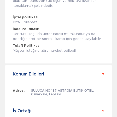
olup tam pansiyon (üç öğün yemek, ara ikramlar,
konaklama) şeklindedir.
İptal politikası:
İptal Edilemez
İade Politikası:
Her türlü koşulda ücret iadesi mümkündür ya da
ödediği ücret bir sonraki kamp için geçerli sayılabilir.
Telafi Politikası:
Müşteri isteğine göre hareket edilebilir.
Konum Bilgileri
Adres :
SULUCA NO 187 ASTROİA BUTİK OTEL,
Çanakkale, Lapseki
İş Ortağı