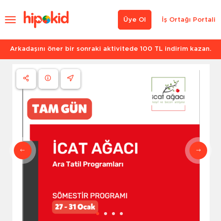
Üye Ol
İş Ortağı Portali
Arkadaşını öner bir sonraki aktivitede 100 TL indirim kazan.