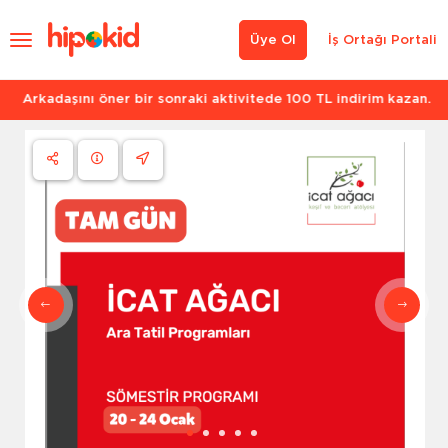
Üye Ol
İş Ortağı Portali
Arkadaşını öner bir sonraki aktivitede 100 TL indirim kazan.