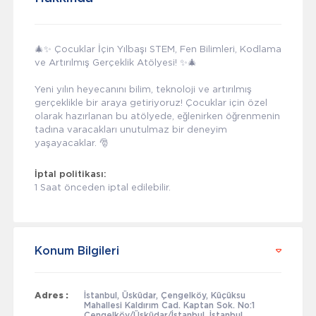
🎄✨ Çocuklar İçin Yılbaşı STEM, Fen Bilimleri, Kodlama
ve Artırılmış Gerçeklik Atölyesi! ✨🎄
Yeni yılın heyecanını bilim, teknoloji ve artırılmış
gerçeklikle bir araya getiriyoruz! Çocuklar için özel
olarak hazırlanan bu atölyede, eğlenirken öğrenmenin
tadına varacakları unutulmaz bir deneyim
yaşayacaklar. 🎅
İptal politikası:
1 Saat önceden iptal edilebilir.
Konum Bilgileri
Adres :
İstanbul, Üsküdar, Çengelköy, Küçüksu
Mahallesi Kaldırım Cad. Kaptan Sok. No:1
Çengelköy/Üsküdar/İstanbul, İstanbul,