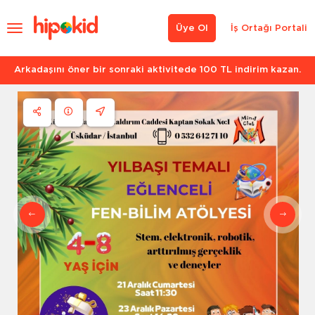
Üye Ol
İş Ortağı Portali
Arkadaşını öner bir sonraki aktivitede 100 TL indirim kazan.