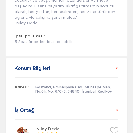
çocuklar ve yetişkinler için özel dersler vermeye
başladım. Lisans hayatımı aktif geçirmemin sonucu
olarak; her yaştan, her kesimden, her zeka türünden
öğrenciyle çalışma şansım oldu."
-Nilay Dede
İptal politikası:
5 Saat önceden iptal edilebilir.
Konum Bilgileri
Adres :
Bostancı, Eminalipaşa Cad. Altıntepe Mah,
No:6h. No: 6/C-3, 34840, İstanbul, Kadıköy
İş Ortağı
Nilay Dede