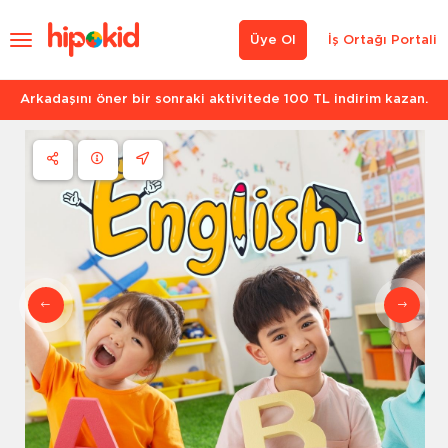
Üye Ol
İş Ortağı Portali
Arkadaşını öner bir sonraki aktivitede 100 TL indirim kazan.