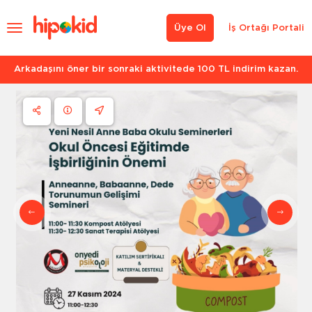
Üye Ol
İş Ortağı Portali
Arkadaşını öner bir sonraki aktivitede 100 TL indirim kazan.